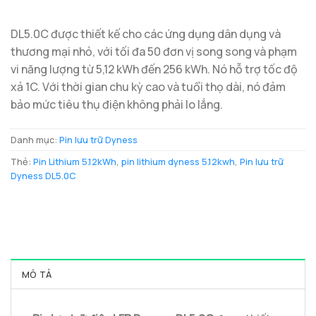
DL5.0C được thiết kế cho các ứng dụng dân dụng và
thương mại nhỏ, với tối đa 50 đơn vị song song và phạm
vi năng lượng từ 5,12 kWh đến 256 kWh. Nó hỗ trợ tốc độ
xả 1C. Với thời gian chu kỳ cao và tuổi thọ dài, nó đảm
bảo mức tiêu thụ điện không phải lo lắng.
Danh mục:
Pin lưu trữ Dyness
Thẻ:
Pin Lithium 5.12kWh
,
pin lithium dyness 5.12kwh
,
Pin lưu trữ
Dyness DL5.0C
MÔ TẢ