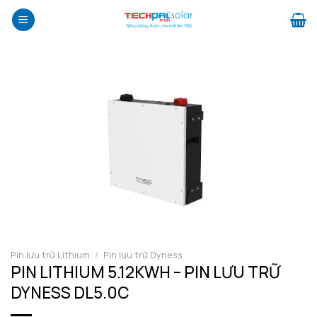
Bỏ
qua
nội
dung
Pin lưu trữ Lithium
/
Pin lưu trữ Dyness
PIN LITHIUM 5.12KWH – PIN LƯU TRỮ
DYNESS DL5.0C