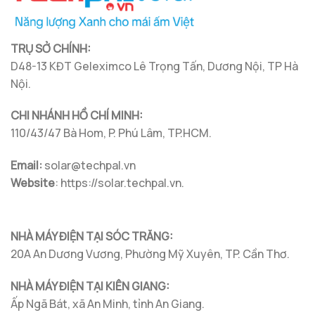
TRỤ SỞ CHÍNH:
D48-13 KĐT Geleximco Lê Trọng Tấn, Dương Nội, TP Hà
Nội.
CHI NHÁNH HỒ CHÍ MINH:
110/43/47 Bà Hom, P. Phú Lâm, TP.HCM.
Email:
solar@techpal.vn
Website
: https://solar.techpal.vn.
NHÀ MÁY ĐIỆN TẠI SÓC TRĂNG:
20A An Dương Vương, Phường Mỹ Xuyên, TP. Cần Thơ.
NHÀ MÁY ĐIỆN TẠI KIÊN GIANG:
Ấp Ngã Bát, xã An Minh, tỉnh An Giang.