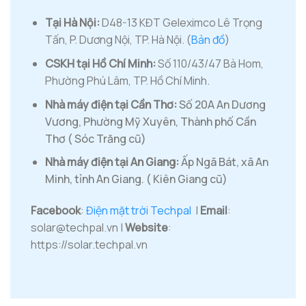
Tại Hà Nội:
D48-13 KĐT Geleximco Lê Trọng
Tấn, P. Dương Nội, TP. Hà Nội. (
Bản đồ
)
CSKH tại Hồ Chí Minh:
Số 110/43/47 Bà Hom,
Phường Phú Lâm, TP. Hồ Chí Minh.
Nhà máy điện tại Cần Thơ:
Số 20A An Dương
Vương, Phường Mỹ Xuyên, Thành phố Cần
Thơ ( Sóc Trăng cũ)
Nhà máy điện tại An Giang:
Ấp Ngã Bát, xã An
Minh, tỉnh An Giang. ( Kiên Giang cũ)
Facebook
:
Điện mặt trời Techpal
|
Email
:
solar@techpal.vn |
Website
:
https://solar.techpal.vn