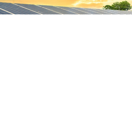
ĐIỆN MẶT TRỜI DOANH NGHIỆP DỰ ÁN
Công trình lắp 
Trăng
30/09/2023
Nhận thấy được những tiềm nă
thuê mái nhà để lắp hệ thống 