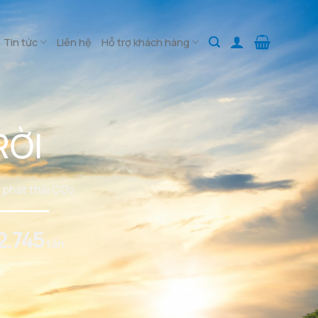
Tin tức
Liên hệ
Hỗ trợ khách hàng
RỜI
 phát thải CO
2
2.745
tấn