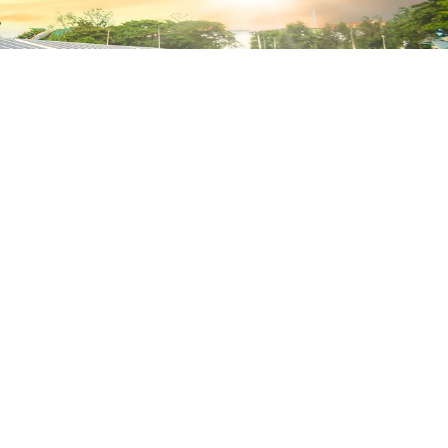
điện mặt trời 1MW tại Sóc
ng to lớn, Techpal đã quyết định đầu tư theo hướng
điện mặt trời 1MW tại Sóc Trăng