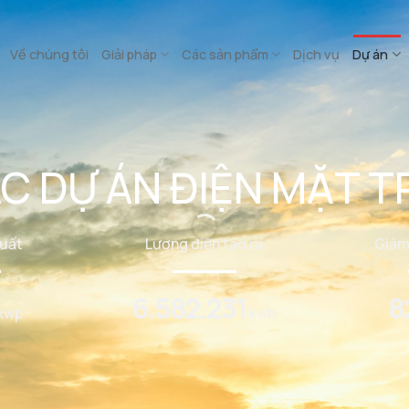
Về chúng tôi
Giải pháp
Các sản phẩm
Dịch vụ
Dự án
C DỰ ÁN ĐIỆN MẶT T
uất
Lượng điện tạo ra
Giảm
6.582.231
8
kwp
kwh