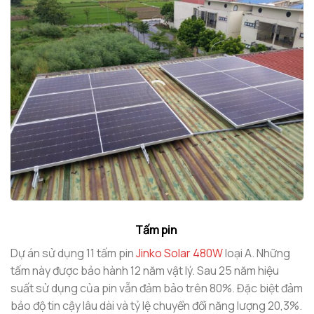
Tấm pin
Dự án sử dụng 11 tấm pin
Jinko Solar 480W
loại A. Những
tấm này được bảo hành 12 năm vật lý. Sau 25 năm hiệu
suất sử dụng của pin vẫn đảm bảo trên 80%. Đặc biệt đảm
bảo độ tin cậy lâu dài và tỷ lệ chuyển đổi năng lượng 20,3%.