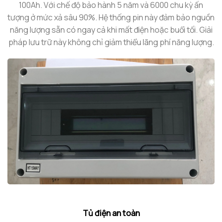
100Ah. Với chế độ bảo hành 5 năm và 6000 chu kỳ ấn
tượng ở mức xả sâu 90%. Hệ thống pin này đảm bảo nguồn
năng lượng sẵn có ngay cả khi mất điện hoặc buổi tối. Giải
pháp lưu trữ này không chỉ giảm thiểu lãng phí năng lượng.
Tủ điện an toàn