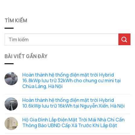
TÌM KIẾM
BÀI VIẾT GẦN ĐÂY
Hoàn thành hệ thống điện mặt trời Hybrid
16.8kWp lưu trữ 32kWh cho chung cư mini tại
Chùa Láng, Hà Nội
Không
có
Hoàn thành hệ thống điện mặt trời Hybrid
bình
luận
10.6kWp lưu trữ 16kWh tại Nguyễn Xiển, Hà Nội
ở
Hoàn
Không
thành
có
Hộ Gia Đình Lắp Điện Mặt Trời Mái Nhà Chỉ Cần
hệ
bình
thống
luận
Thông Báo UBND Cấp Xã Trước Khi Lắp Đặt
điện
ở
mặt
Hoàn
Không