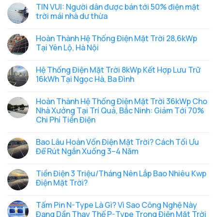
trời
thành
có
TIN VUI: Người dân được bán tới 50% điện mặt
Hybrid
hệ
bình
16.8kWp
thống
luận
trời mái nhà dư thừa
lưu
điện
ở
trữ
mặt
Hộ
Không
32kWh
trời
Gia
có
Hoàn Thành Hệ Thống Điện Mặt Trời 28,6kWp
cho
Hybrid
Đình
bình
chung
10.6kWp
Lắp
luận
Tại Yên Lộ, Hà Nội
cư
lưu
Điện
ở
mini
trữ
Mặt
TIN
Không
tại
16kWh
Trời
VUI:
có
Hệ Thống Điện Mặt Trời 8kWp Kết Hợp Lưu Trữ
Chùa
tại
Mái
Người
bình
Láng,
Nguyễn
Nhà
dân
luận
16kWh Tại Ngọc Hà, Ba Đình
Hà
Xiển,
Chỉ
được
ở
Nội
Hà
Cần
bán
Hoàn
Không
Nội
Thông
tới
Thành
có
Hoàn Thành Hệ Thống Điện Mặt Trời 36kWp Cho
Báo
50%
Hệ
bình
UBND
điện
Thống
luận
Nhà Xưởng Tại Trí Quả, Bắc Ninh: Giảm Tới 70%
Cấp
mặt
Điện
ở
Chi Phí Tiền Điện
Xã
trời
Mặt
Hệ
Trước
mái
Trời
Thống
Không
Khi
nhà
28,6kWp
Điện
có
Lắp
dư
Tại
Mặt
Bao Lâu Hoàn Vốn Điện Mặt Trời? Cách Tối Ưu
bình
Đặt
thừa
Yên
Trời
luận
Để Rút Ngắn Xuống 3–4 Năm
Lộ,
8kWp
ở
Hà
Kết
Hoàn
Không
Nội
Hợp
Thành
có
Lưu
Tiền Điện 3 Triệu/Tháng Nên Lắp Bao Nhiêu Kwp
Hệ
bình
Trữ
Thống
luận
Điện Mặt Trời?
16kWh
Điện
ở
Tại
Mặt
Bao
Không
Ngọc
Trời
Lâu
có
Hà,
Tấm Pin N-Type Là Gì? Vì Sao Công Nghệ Này
36kWp
Hoàn
bình
Ba
Cho
Vốn
luận
Đang Dần Thay Thế P-Type Trong Điện Mặt Trời
Đình