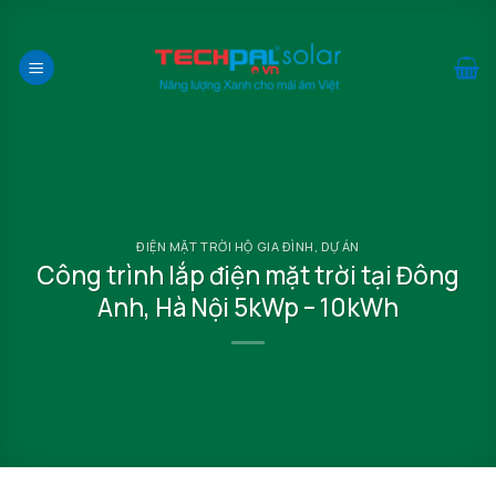
Bỏ
qua
nội
dung
ĐIỆN MẶT TRỜI HỘ GIA ĐÌNH
,
DỰ ÁN
Công trình lắp điện mặt trời tại Đông
Anh, Hà Nội 5kWp – 10kWh