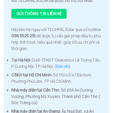
với TECHPAL SOLAR để được hỗ trợ tốt nhất
GỬI THÔNG TIN LIÊN HỆ
Hãy liên hệ ngay với TECHPAL Solar qua số hotline
096 5525 215
để được tư vấn giải pháp đầu tư phù
hợp, linh hoạt, hiệu quả nhất, giúp tối ưu chi phí và
thời gian:
Tại Hà Nội:
D48-13 KĐT Geleximco Lê Trọng Tấn,
P. Dương Nội, TP. Hà Nội. (
Bản đồ
)
CSKH tại Hồ Chí Minh:
Số 110/43/47 Bà Hom,
Phường Phú Lâm, TP. Hồ Chí Minh.
Nhà máy điện tại Cần Thơ:
Số 20A An Dương
Vương, Phường Mỹ Xuyên, Thành phố Cần Thơ (
Sóc Trăng cũ)
Nhà máy điện tại An Giang:
Ấp Ngã Bát, xã An