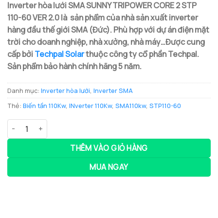
Inverter hòa lưới SMA SUNNY TRIPOWER CORE 2 STP
110-60 VER 2.0 là sản phẩm của nhà sản xuất inverter
hàng đầu thế giới SMA (Đức). Phù hợp với dự án điện mặt
trời cho doanh nghiệp, nhà xưởng, nhà máy…Được cung
cấp bởi
Techpal Solar
thuộc công ty cổ phần Techpal.
Sản phẩm bảo hành chính hãng 5 năm.
Danh mục:
Inverter hòa lưới
,
Inverter SMA
Thẻ:
Biến tần 110Kw
,
INverter 110Kw
,
SMA110kw
,
STP110-60
SUNNY TRIPOWER CORE 2 STP 110-60 VER 2.0 số lượng
THÊM VÀO GIỎ HÀNG
MUA NGAY