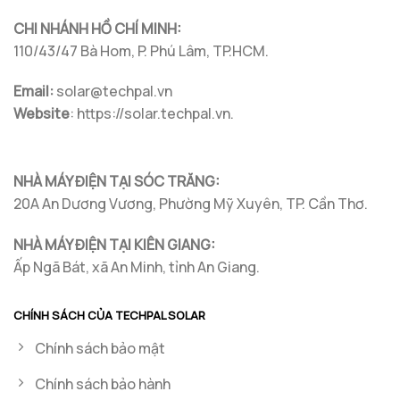
CHI NHÁNH HỒ CHÍ MINH:
110/43/47 Bà Hom, P. Phú Lâm, TP.HCM.
Email:
solar@techpal.vn
Website
: https://solar.techpal.vn.
NHÀ MÁY ĐIỆN TẠI SÓC TRĂNG:
20A An Dương Vương, Phường Mỹ Xuyên, TP. Cần Thơ.
NHÀ MÁY ĐIỆN TẠI KIÊN GIANG:
Ấp Ngã Bát, xã An Minh, tỉnh An Giang.
CHÍNH SÁCH CỦA TECHPAL SOLAR
Chính sách bảo mật
Chính sách bảo hành