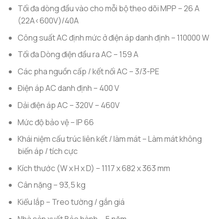
Tối đa dòng đầu vào cho mỗi bộ theo dõi MPP – 26 A
(22A<600V)/40A
Công suất AC định mức ở điện áp danh định – 110000 W
Tối đa Dòng điện đầu ra AC – 159 A
Các pha nguồn cấp / kết nối AC – 3/3-PE
Điện áp AC danh định – 400 V
Dải điện áp AC – 320V – 460V
Mức độ bảo vệ – IP 66
Khái niệm cấu trúc liên kết / làm mát – Làm mát không
biến áp / tích cực
Kích thước (W x H x D) – 1117 x 682 x 363 mm
Cân nặng – 93,5 kg
Kiểu lắp – Treo tường / gắn giá
Nhà sản xuất Bảo hành – 5 năm