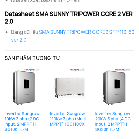
Datasheet SMA
SUNNY TRIPOWER CORE 2 VER
2.0
Bảng dữ liệu
SMA SUNNY TRIPOWER CORE2 STP 110-60
ver 2.0
SẢN PHẨM TƯƠNG TỰ
Inverter Sungrow
Inverter Sungrow
Inverter Sungrow
10kW 3 pha (2 DC
110Kw 3 pha (Multi-
20kW 3 pha (4 DC
input, 2 MPPT) |
MPPT) | SG110CX
input, 2 MPPT) |
SG10KTL-M
SG20KTL-M