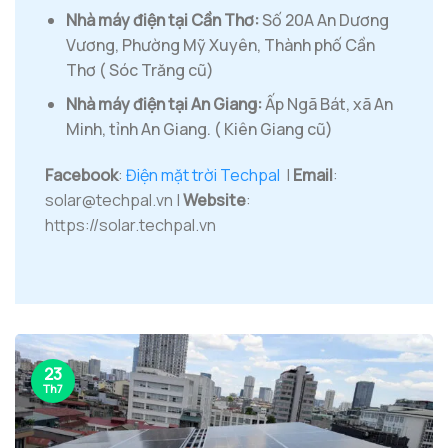
Nhà máy điện tại Cần Thơ:
Số 20A An Dương
Vương, Phường Mỹ Xuyên, Thành phố Cần
Thơ ( Sóc Trăng cũ)
Nhà máy điện tại An Giang:
Ấp Ngã Bát, xã An
Minh, tỉnh An Giang. ( Kiên Giang cũ)
Facebook
:
Điện mặt trời Techpal
|
Email
:
solar@techpal.vn |
Website
:
https://solar.techpal.vn
23
Th7