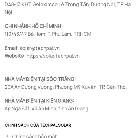
Đang
D48-13 KĐT Geleximco Lê Trọng Tấn, Dương Nội, TP Hà
Dần
Nội.
Thay
Thế
P-
Type
CHI NHÁNH HỒ CHÍ MINH:
Trong
Điện
110/43/47 Bà Hom, P. Phú Lâm, TP.HCM.
Mặt
Trời
Email:
solar@techpal.vn
Website
: https://solar.techpal.vn.
NHÀ MÁY ĐIỆN TẠI SÓC TRĂNG:
20A An Dương Vương, Phường Mỹ Xuyên, TP. Cần Thơ.
NHÀ MÁY ĐIỆN TẠI KIÊN GIANG:
Ấp Ngã Bát, xã An Minh, tỉnh An Giang.
CHÍNH SÁCH CỦA TECHPAL SOLAR
Chính sách bảo mật