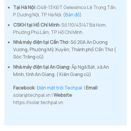
Tại Hà Nội:
D48-13 KĐT Geleximco Lê Trọng Tấn,
P. Dương Nội, TP. Hà Nội. (
Bản đồ
)
CSKH tại Hồ Chí Minh:
Số 110/43/47 Bà Hom,
Phường Phú Lâm, TP. Hồ Chí Minh.
Nhà máy điện tại Cần Thơ:
Số 20A An Dương
Vương, Phường Mỹ Xuyên, Thành phố Cần Thơ (
Sóc Trăng cũ)
Nhà máy điện tại An Giang:
Ấp Ngã Bát, xã An
Minh, tỉnh An Giang. ( Kiên Giang cũ)
Facebook
:
Điện mặt trời Techpal
|
Email
:
solar@techpal.vn |
Website
:
https://solar.techpal.vn