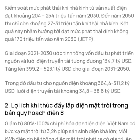
Kiểm soát mức phát thải khí nhà kính từ sản xuất điện
đạt khoảng 204 – 254 triệu tấn năm 2030. Đến năm 2050
thì chỉ còn khoảng 27-31 triệu tấn khí thải nhà kính. Kết
quả này nhằm hướng tới đạt mức phát thải đỉnh không
quá 170 triệu tấn vào năm 2030 (JETP).
Giai đoạn 2021-2030 ước tính tổng vốn đầu tư phát triển
nguồn và lưới điện truyền tải tương đương 134,7 tỷ USD.
Tăng lên 399,2 – 523,1 tỷ USD cho giai đoạn 2031-2050.
Trong đó đầu tư cho nguồn điện khoảng 364,4-511,2 tỷ
USD, lưới điện truyền tải khoảng 34,8 – 38,6 tỷ USD.
2. Lợi ích khi thúc đẩy lắp điện mặt trời trong
bản quy hoạch điện 8
Giảm từ 80%-100% chi phí hóa đơn tiền điện. Việt Nam có
bức xạ mặt trời từ 3,2h giúp sản sinh điện khá lớn; Mỗi
kWh điện do hệ thống điện mặt trời phát ra có giá trị lên