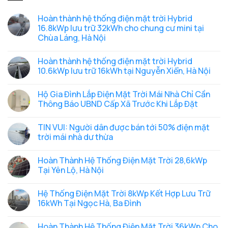
Hoàn thành hệ thống điện mặt trời Hybrid
16.8kWp lưu trữ 32kWh cho chung cư mini tại
Chùa Láng, Hà Nội
Không
có
Hoàn thành hệ thống điện mặt trời Hybrid
bình
luận
10.6kWp lưu trữ 16kWh tại Nguyễn Xiển, Hà Nội
ở
Hoàn
Không
thành
có
Hộ Gia Đình Lắp Điện Mặt Trời Mái Nhà Chỉ Cần
hệ
bình
thống
luận
Thông Báo UBND Cấp Xã Trước Khi Lắp Đặt
điện
ở
mặt
Hoàn
Không
trời
thành
có
TIN VUI: Người dân được bán tới 50% điện mặt
Hybrid
hệ
bình
16.8kWp
thống
luận
trời mái nhà dư thừa
lưu
điện
ở
trữ
mặt
Hộ
Không
32kWh
trời
Gia
có
Hoàn Thành Hệ Thống Điện Mặt Trời 28,6kWp
cho
Hybrid
Đình
bình
chung
10.6kWp
Lắp
luận
Tại Yên Lộ, Hà Nội
cư
lưu
Điện
ở
mini
trữ
Mặt
TIN
Không
tại
16kWh
Trời
VUI:
có
Hệ Thống Điện Mặt Trời 8kWp Kết Hợp Lưu Trữ
Chùa
tại
Mái
Người
bình
Láng,
Nguyễn
Nhà
dân
luận
16kWh Tại Ngọc Hà, Ba Đình
Hà
Xiển,
Chỉ
được
ở
Nội
Hà
Cần
bán
Hoàn
Không
Nội
Thông
tới
Thành
có
Hoàn Thành Hệ Thống Điện Mặt Trời 36kWp Cho
Báo
50%
Hệ
bình