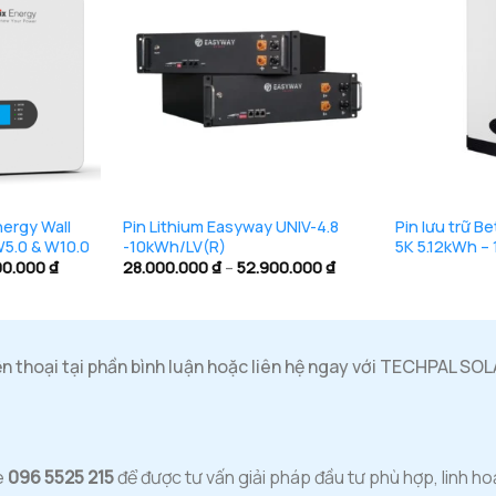
+
+
nergy Wall
Pin Lithium Easyway UNIV-4.8
Pin lưu trữ 
5.0 & W10.0
-10kWh/LV(R)
5K 5.12kWh –
Khoảng
Khoảng
00.000
₫
28.000.000
₫
–
52.900.000
₫
giá:
giá:
từ
từ
31.500.000 ₫
28.000.000 ₫
đến
đến
62.000.000 ₫
52.900.000 ₫
ện thoại tại phần bình luận hoặc liên hệ ngay với TECHPAL SO
e
096 5525 215
để được tư vấn giải pháp đầu tư phù hợp, linh hoạt