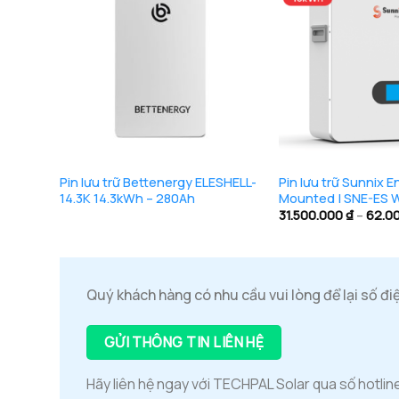
+
+
Pin lưu trữ Bettenergy ELESHELL-
Pin lưu trữ Sunnix E
14.3K 14.3kWh – 280Ah
Mounted | SNE-ES W
31.500.000
₫
–
62.0
Quý khách hàng có nhu cầu vui lòng để lại số đi
GỬI THÔNG TIN LIÊN HỆ
Hãy liên hệ ngay với TECHPAL Solar qua số hotlin