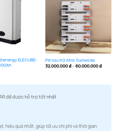
+
+
Bettenergy ELECUBE-
Pin lư
Pin lưu trữ Atrix Sunwoda
 100Ah
10.2K 
Khoảng
32.000.000
₫
–
60.000.000
₫
giá:
từ
32.000.000 ₫
đến
60.000.000 ₫
LAR để được hỗ trợ tốt nhất
, hiệu quả nhất, giúp tối ưu chi phí và thời gian: