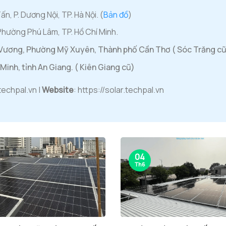
, P. Dương Nội, TP. Hà Nội. (
Bản đồ
)
Phường Phú Lâm, TP. Hồ Chí Minh.
Vương, Phường Mỹ Xuyên, Thành phố Cần Thơ ( Sóc Trăng cũ
Minh, tỉnh An Giang. ( Kiên Giang cũ)
techpal.vn |
Website
: https://solar.techpal.vn
04
Th6