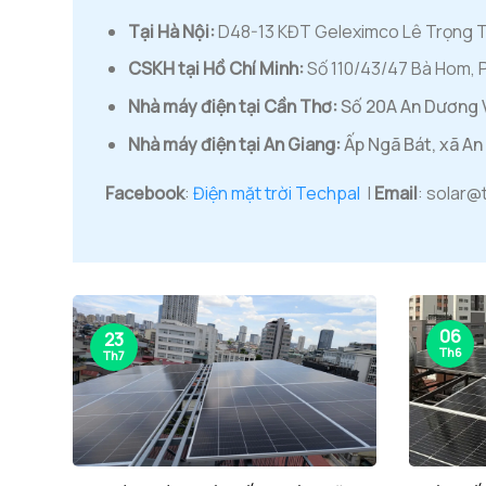
Tại Hà Nội:
D48-13 KĐT Geleximco Lê Trọng Tấn
CSKH tại Hồ Chí Minh:
Số 110/43/47 Bà Hom, 
Nhà máy điện tại Cần Thơ:
Số 20A An Dương 
Nhà máy điện tại An Giang:
Ấp Ngã Bát, xã An 
Facebook
:
Điện mặt trời Techpal
|
Email
: solar@
06
23
Th6
Th7