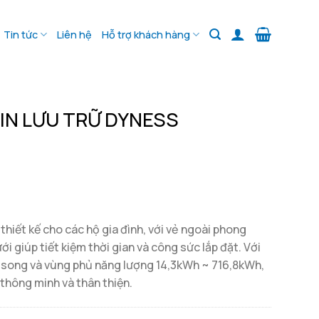
Tin tức
Liên hệ
Hỗ trợ khách hàng
PIN LƯU TRỮ DYNESS
thiết kế cho các hộ gia đình, với vẻ ngoài phong
ới giúp tiết kiệm thời gian và công sức lắp đặt. Với
g song và vùng phủ năng lượng 14,3kWh ~ 716,8kWh,
 thông minh và thân thiện.