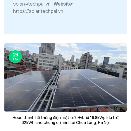
solar@techpal.vn |
Website
:
https://solar.techpal.vn
23
Th7
Hoàn thành hệ thống điện mặt trời Hybrid 16.8kWp lưu trữ
32kWh cho chung cư mini tại Chùa Láng, Hà Nội