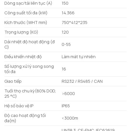
Dòng sạc/tải liên tục (A)
150
Công suất tối đa (kW)
14.366
Kích thước (WHT mm)
750*412*235
Trọng lượng (KG)
120
Dải nhiệt độ hoạt động (đ
0-55
C)
Điều khiển nhiệt độ
Làm mát tự nhiên
Số lượng xử lý song song
16
tối đa
Giao tiếp
RS232 / RS485 / CAN
Tuổi thọ chu kỳ(80% DOD,
>6000
25 °C)
Hệ số bảo vệ IP
IP65
Độ cao hoạt động tối
<3000m
đa(m)
UN38.3, CE-EMC, IEC62619,