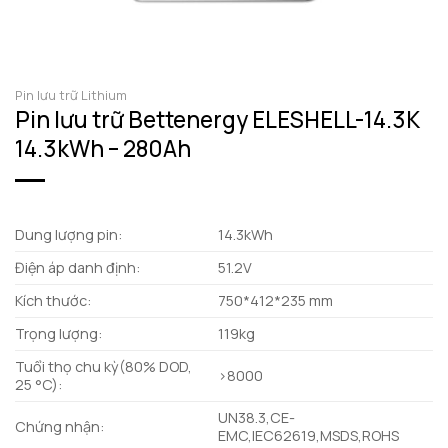
Pin lưu trữ Lithium
Pin lưu trữ Bettenergy ELESHELL-14.3K
14.3kWh – 280Ah
Dung lượng pin:
14.3kWh
Điện áp danh định:
51.2V
Kích thước:
750*412*235 mm
Trọng lượng:
119kg
Tuổi thọ chu kỳ(80% DOD,
>8000
25 °C):
UN38.3,CE-
Chứng nhận:
EMC,IEC62619,MSDS,ROHS