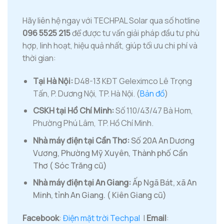
Hãy liên hệ ngay với TECHPAL Solar qua số hotline
096 5525 215
để được tư vấn giải pháp đầu tư phù
hợp, linh hoạt, hiệu quả nhất, giúp tối ưu chi phí và
thời gian:
Tại Hà Nội:
D48-13 KĐT Geleximco Lê Trọng
Tấn, P. Dương Nội, TP. Hà Nội. (
Bản đồ
)
CSKH tại Hồ Chí Minh:
Số 110/43/47 Bà Hom,
Phường Phú Lâm, TP. Hồ Chí Minh.
Nhà máy điện tại Cần Thơ:
Số 20A An Dương
Vương, Phường Mỹ Xuyên, Thành phố Cần
Thơ ( Sóc Trăng cũ)
Nhà máy điện tại An Giang:
Ấp Ngã Bát, xã An
Minh, tỉnh An Giang. ( Kiên Giang cũ)
Facebook
:
Điện mặt trời Techpal
|
Email
: