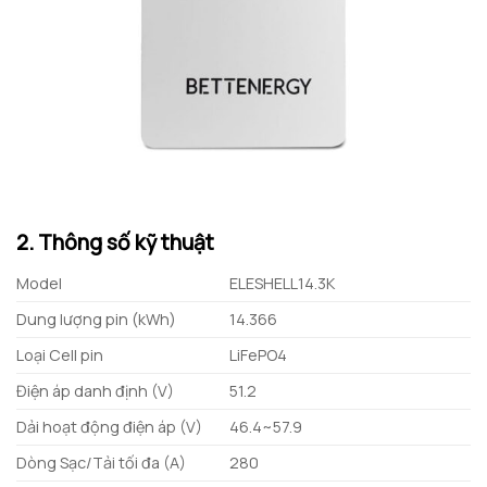
2. Thông số kỹ thuật
Model
ELESHELL14.3K
Dung lượng pin (kWh)
14.366
Loại Cell pin
LiFePO4
Điện áp danh định (V)
51.2
Dải hoạt động điện áp (V)
46.4~57.9
Dòng Sạc/Tải tối đa (A)
280