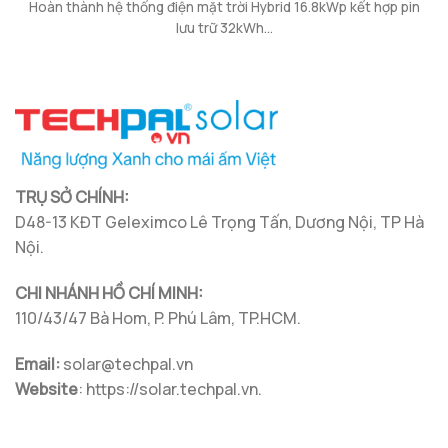
Hoàn thành hệ thống điện mặt trời Hybrid 16.8kWp kết hợp pin
lưu trữ 32kWh...
TRỤ SỞ CHÍNH:
D48-13 KĐT Geleximco Lê Trọng Tấn, Dương Nội, TP Hà
Nội.
CHI NHÁNH HỒ CHÍ MINH:
110/43/47 Bà Hom, P. Phú Lâm, TP.HCM.
Email:
solar@techpal.vn
Website
: https://solar.techpal.vn.