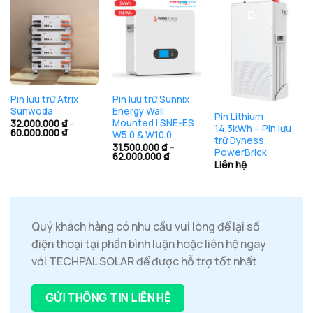
Hết hàng
Pin lưu trữ Atrix
Pin lưu trữ Sunnix
Sunwoda
Energy Wall
Pin Lithium
Mounted | SNE-ES
32.000.000
₫
–
14.3kWh – Pin lưu
Khoảng
60.000.000
₫
W5.0 & W10.0
trữ Dyness
giá:
31.500.000
₫
–
từ
PowerBrick
Khoảng
62.000.000
₫
32.000.000 ₫
giá:
Liên hệ
đến
từ
60.000.000 ₫
31.500.000 ₫
đến
62.000.000 ₫
Quý khách hàng có nhu cầu vui lòng để lại số
điện thoại tại phần bình luận hoặc liên hệ ngay
với TECHPAL SOLAR để được hỗ trợ tốt nhất
GỬI THÔNG TIN LIÊN HỆ