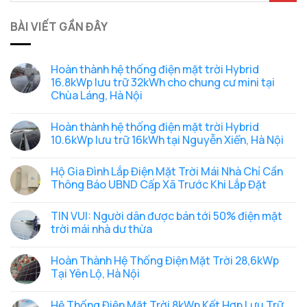
BÀI VIẾT GẦN ĐÂY
Hoàn thành hệ thống điện mặt trời Hybrid
16.8kWp lưu trữ 32kWh cho chung cư mini tại
Chùa Láng, Hà Nội
Không
có
Hoàn thành hệ thống điện mặt trời Hybrid
bình
luận
10.6kWp lưu trữ 16kWh tại Nguyễn Xiển, Hà Nội
ở
Hoàn
Không
thành
có
Hộ Gia Đình Lắp Điện Mặt Trời Mái Nhà Chỉ Cần
hệ
bình
thống
luận
Thông Báo UBND Cấp Xã Trước Khi Lắp Đặt
điện
ở
mặt
Hoàn
Không
trời
thành
có
TIN VUI: Người dân được bán tới 50% điện mặt
Hybrid
hệ
bình
16.8kWp
thống
luận
trời mái nhà dư thừa
lưu
điện
ở
trữ
mặt
Hộ
Không
32kWh
trời
Gia
có
Hoàn Thành Hệ Thống Điện Mặt Trời 28,6kWp
cho
Hybrid
Đình
bình
chung
10.6kWp
Lắp
luận
Tại Yên Lộ, Hà Nội
cư
lưu
Điện
ở
mini
trữ
Mặt
TIN
Không
tại
16kWh
Trời
VUI:
có
Hệ Thống Điện Mặt Trời 8kWp Kết Hợp Lưu Trữ
Chùa
tại
Mái
Người
bình