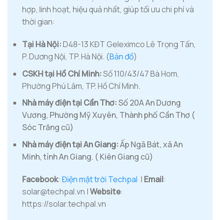
hợp, linh hoạt, hiệu quả nhất, giúp tối ưu chi phí và
thời gian:
Tại Hà Nội:
D48-13 KĐT Geleximco Lê Trọng Tấn,
P. Dương Nội, TP. Hà Nội. (
Bản đồ
)
CSKH tại Hồ Chí Minh:
Số 110/43/47 Bà Hom,
Phường Phú Lâm, TP. Hồ Chí Minh.
Nhà máy điện tại Cần Thơ:
Số 20A An Dương
Vương, Phường Mỹ Xuyên, Thành phố Cần Thơ (
Sóc Trăng cũ)
Nhà máy điện tại An Giang:
Ấp Ngã Bát, xã An
Minh, tỉnh An Giang. ( Kiên Giang cũ)
Facebook
:
Điện mặt trời Techpal
|
Email
:
solar@techpal.vn |
Website
:
https://solar.techpal.vn