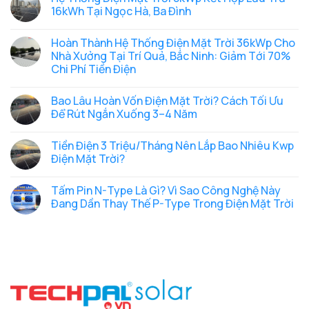
Láng,
Nguyễn
Nhà
dân
luận
16kWh Tại Ngọc Hà, Ba Đình
Hà
Xiển,
Chỉ
được
ở
Nội
Hà
Cần
bán
Hoàn
Không
Nội
Thông
tới
Thành
có
Hoàn Thành Hệ Thống Điện Mặt Trời 36kWp Cho
Báo
50%
Hệ
bình
UBND
điện
Thống
luận
Nhà Xưởng Tại Trí Quả, Bắc Ninh: Giảm Tới 70%
Cấp
mặt
Điện
ở
Chi Phí Tiền Điện
Xã
trời
Mặt
Hệ
Trước
mái
Trời
Thống
Không
Khi
nhà
28,6kWp
Điện
có
Lắp
dư
Tại
Mặt
Bao Lâu Hoàn Vốn Điện Mặt Trời? Cách Tối Ưu
bình
Đặt
thừa
Yên
Trời
luận
Để Rút Ngắn Xuống 3–4 Năm
Lộ,
8kWp
ở
Hà
Kết
Hoàn
Không
Nội
Hợp
Thành
có
Lưu
Tiền Điện 3 Triệu/Tháng Nên Lắp Bao Nhiêu Kwp
Hệ
bình
Trữ
Thống
luận
Điện Mặt Trời?
16kWh
Điện
ở
Tại
Mặt
Bao
Không
Ngọc
Trời
Lâu
có
Hà,
Tấm Pin N-Type Là Gì? Vì Sao Công Nghệ Này
36kWp
Hoàn
bình
Ba
Cho
Vốn
luận
Đang Dần Thay Thế P-Type Trong Điện Mặt Trời
Đình
Nhà
Điện
ở
Xưởng
Mặt
Tiền
Không
Tại
Trời?
Điện
có
Trí
Cách
3
bình
Quả,
Tối
Triệu/Tháng
luận
Bắc
Ưu
Nên
ở
Ninh:
Để
Lắp
Tấm
Giảm
Rút
Bao
Pin
Tới
Ngắn
Nhiêu
N-
70%
Xuống
Kwp
Type
Chi
3–
Điện
Là
Phí
4
Mặt
Gì?