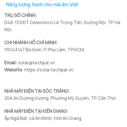
Tiền
Năm
Trời?
Vì
Điện
Sao
Công
Nghệ
TRỤ SỞ CHÍNH:
Này
Đang
D48-13 KĐT Geleximco Lê Trọng Tấn, Dương Nội, TP Hà
Dần
Nội.
Thay
Thế
P-
Type
CHI NHÁNH HỒ CHÍ MINH:
Trong
Điện
110/43/47 Bà Hom, P. Phú Lâm, TP.HCM.
Mặt
Trời
Email:
solar@techpal.vn
Website
: https://solar.techpal.vn.
NHÀ MÁY ĐIỆN TẠI SÓC TRĂNG:
20A An Dương Vương, Phường Mỹ Xuyên, TP. Cần Thơ.
NHÀ MÁY ĐIỆN TẠI KIÊN GIANG:
Ấp Ngã Bát, xã An Minh, tỉnh An Giang.