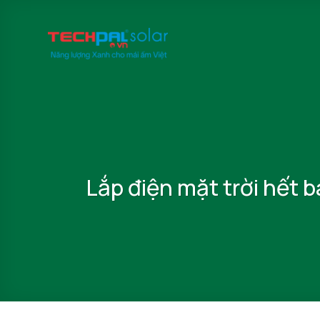
Bỏ
qua
nội
dung
Lắp điện mặt trời hết b