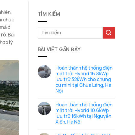
nhiên,
TÌM KIẾM
ài chục
 mà ở
 rõ
. Bài
 hợp lý
BÀI VIẾT GẦN ĐÂY
Hoàn thành hệ thống điện
mặt trời Hybrid 16.8kWp
lưu trữ 32kWh cho chung
cư mini tại Chùa Láng, Hà
Nội
Không
có
Hoàn thành hệ thống điện
bình
luận
mặt trời Hybrid 10.6kWp
ở
lưu trữ 16kWh tại Nguyễn
Hoàn
thành
Xiển, Hà Nội
hệ
thống
Không
điện
có