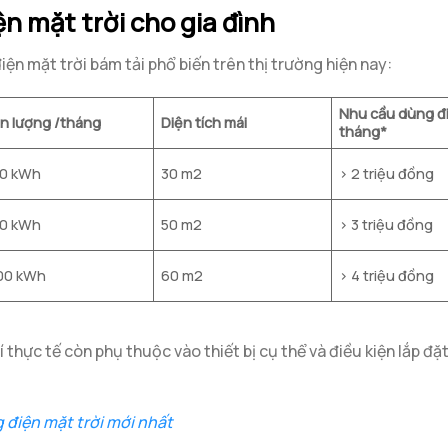
ện mặt trời cho gia đình
iện mặt trời bám tải phổ biến trên thị trường hiện nay:
Nhu cầu dùng đ
n lượng /tháng
Diện tích mái
tháng*
0 kWh
30 m2
> 2 triệu đồng
0 kWh
50 m2
> 3 triệu đồng
00 kWh
60 m2
> 4 triệu đồng
 thực tế còn phụ thuộc vào thiết bị cụ thể và điều kiện lắp đặ
g điện mặt trời mới nhất