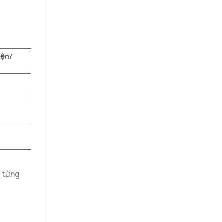
iện/
t từng