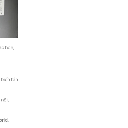
ao hơn,
 biến tần
 nổi,
brid.