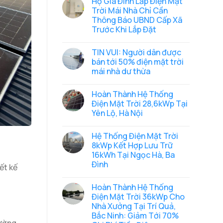
Hộ Gia Đình Lắp Điện Mặt
mặt
bình
trời
luận
Trời Mái Nhà Chỉ Cần
ở
Hybrid
Thông Báo UBND Cấp Xã
Hoàn
16.8kWp
thành
lưu
Trước Khi Lắp Đặt
hệ
trữ
thống
Không
32kWh
điện
có
cho
TIN VUI: Người dân được
mặt
bình
chung
trời
luận
cư
bán tới 50% điện mặt trời
ở
Hybrid
mini
mái nhà dư thừa
Hộ
10.6kWp
tại
Gia
lưu
Chùa
Không
Đình
trữ
Láng,
có
Lắp
16kWh
Hà
Hoàn Thành Hệ Thống
bình
Điện
tại
Nội
luận
Điện Mặt Trời 28,6kWp Tại
Mặt
Nguyễn
ở
Trời
Xiển,
Yên Lộ, Hà Nội
TIN
Mái
Hà
VUI:
Nhà
Không
Nội
Người
Chỉ
có
dân
Hệ Thống Điện Mặt Trời
Cần
bình
được
Thông
luận
8kWp Kết Hợp Lưu Trữ
bán
ở
Báo
tới
16kWh Tại Ngọc Hà, Ba
Hoàn
UBND
50%
Thành
Cấp
Đình
ết kế
điện
Hệ
Xã
mặt
Thống
Không
Trước
trời
Điện
có
Khi
mái
Hoàn Thành Hệ Thống
Mặt
bình
Lắp
nhà
Trời
luận
Đặt
Điện Mặt Trời 36kWp Cho
dư
ở
28,6kWp
thừa
Nhà Xưởng Tại Trí Quả,
Hệ
Tại
Thống
Yên
Bắc Ninh: Giảm Tới 70%
Điện
Lộ,