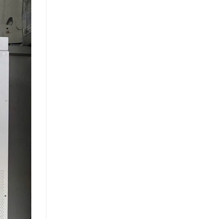
Sao
Công
Nghệ
Này
Đang
Dần
Thay
Thế
P-
Type
Trong
Điện
Mặt
Trời