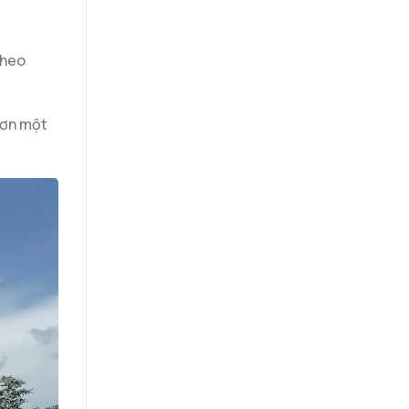
theo
hơn một