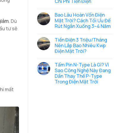
hường
Chi Phí Tiền Điện
Mặt
Hà
Trời
Nội
Không
8kWp
có
Kết
Bao Lâu Hoàn Vốn Điện
bình
Hợp
luận
Mặt Trời? Cách Tối Ưu Để
giảm
. Dù
Lưu
ở
Trữ
Rút Ngắn Xuống 3–4 Năm
Hoàn
ầu tư sẽ
16kWh
Thành
Không
Tại
Hệ
có
Ngọc
Thống
Tiền Điện 3 Triệu/Tháng
bình
Hà,
Điện
luận
Ba
Nên Lắp Bao Nhiêu Kwp
Mặt
ở
Đình
Trời
Điện Mặt Trời?
Bao
36kWp
Lâu
Cho
Không
Hoàn
Nhà
có
Vốn
Tấm Pin N-Type Là Gì? Vì
Xưởng
bình
Điện
Tại
luận
Sao Công Nghệ Này Đang
Mặt
ở
Trí
Trời?
Dần Thay Thế P-Type
Tiền
Quả,
Cách
Điện
Bắc
Trong Điện Mặt Trời
Tối
3
Ninh:
Ưu
Triệu/Tháng
Không
khi mất
Giảm
Để
Nên
có
Tới
Rút
Lắp
bình
70%
Ngắn
Bao
luận
Chi
Xuống
ở
Nhiêu
Phí
3–
Tấm
Kwp
Tiền
4
Pin
Điện
Điện
Năm
N-
Mặt
Type
Trời?
Là
Gì?
Vì