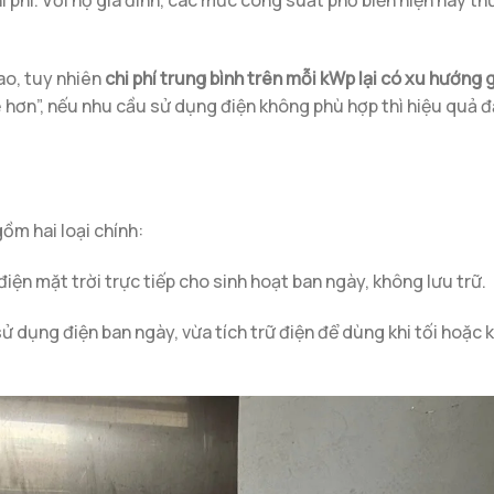
 phí. Với hộ gia đình, các mức công suất phổ biến hiện nay t
ao, tuy nhiên
chi phí trung bình trên mỗi kWp lại có xu hướng 
ẻ hơn”, nếu nhu cầu sử dụng điện không phù hợp thì hiệu quả đ
ồm hai loại chính:
điện mặt trời trực tiếp cho sinh hoạt ban ngày, không lưu trữ.
sử dụng điện ban ngày, vừa tích trữ điện để dùng khi tối hoặc 