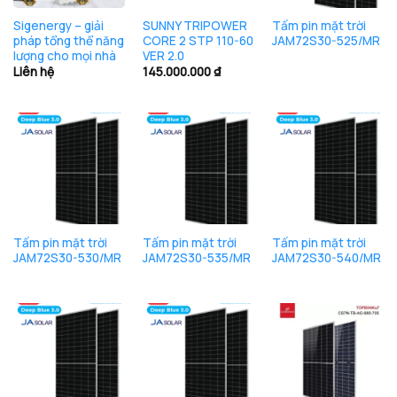
Sigenergy – giải
SUNNY TRIPOWER
Tấm pin mặt trời
pháp tổng thể năng
CORE 2 STP 110-60
JAM72S30-525/MR
lượng cho mọi nhà
VER 2.0
Liên hệ
145.000.000
₫
Tấm pin mặt trời
Tấm pin mặt trời
Tấm pin mặt trời
JAM72S30-530/MR
JAM72S30-535/MR
JAM72S30-540/MR