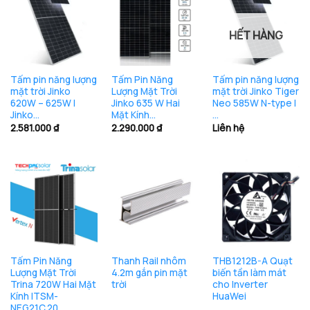
HẾT HÀNG
Tấm pin năng lượng
Tấm Pin Năng
Tấm pin năng lượng
mặt trời Jinko
Lượng Mặt Trời
mặt trời Jinko Tiger
620W – 625W |
Jinko 635 W Hai
Neo 585W N-type |
Jinko…
Mặt Kính…
…
2.581.000
₫
2.290.000
₫
Liên hệ
Tấm Pin Năng
Thanh Rail nhôm
THB1212B-A Quạt
Lượng Mặt Trời
4.2m gắn pin mặt
biến tần làm mát
Trina 720W Hai Mặt
trời
cho Inverter
Kính |TSM-
HuaWei
NEG21C.20