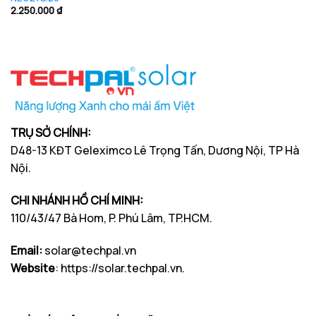
2.250.000
₫
TRỤ SỞ CHÍNH:
D48-13 KĐT Geleximco Lê Trọng Tấn, Dương Nội, TP Hà
Nội.
CHI NHÁNH HỒ CHÍ MINH:
110/43/47 Bà Hom, P. Phú Lâm, TP.HCM.
Email:
solar@techpal.vn
Website
: https://solar.techpal.vn.