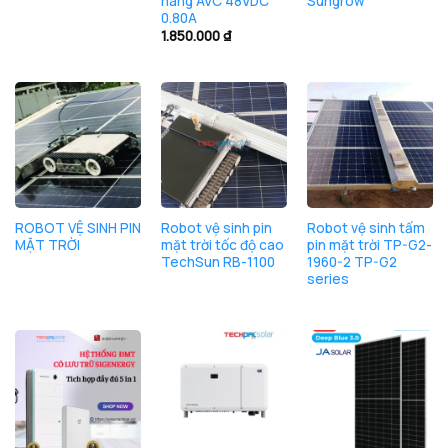
hãng AVC 48VDC
Sungrow
0.80A
1.850.000
₫
ROBOT VỆ SINH PIN
Robot vệ sinh pin
Robot vệ sinh tấm
MẶT TRỜI
mặt trời tốc độ cao
pin mặt trời TP-G2-
TechSun RB-1100
1960-2 TP-G2
series