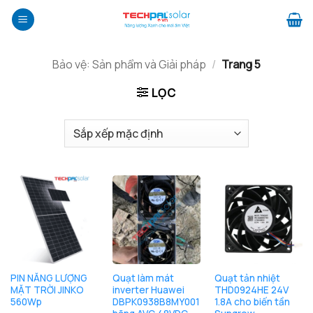
Bỏ
qua
nội
dung
Bảo vệ: Sản phẩm và Giải pháp
/
Trang 5
LỌC
PIN NĂNG LƯỢNG
Quạt làm mát
Quạt tản nhiệt
MẶT TRỜI JINKO
inverter Huawei
THD0924HE 24V
560Wp
DBPK0938B8MY001
1.8A cho biến tần