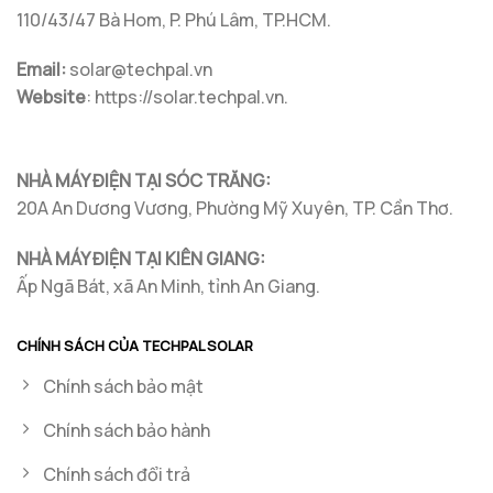
Điện
110/43/47 Bà Hom, P. Phú Lâm, TP.HCM.
Mặt
Trời
Email:
solar@techpal.vn
Website
: https://solar.techpal.vn.
NHÀ MÁY ĐIỆN TẠI SÓC TRĂNG:
20A An Dương Vương, Phường Mỹ Xuyên, TP. Cần Thơ.
NHÀ MÁY ĐIỆN TẠI KIÊN GIANG:
Ấp Ngã Bát, xã An Minh, tỉnh An Giang.
CHÍNH SÁCH CỦA TECHPAL SOLAR
Chính sách bảo mật
Chính sách bảo hành
Chính sách đổi trả