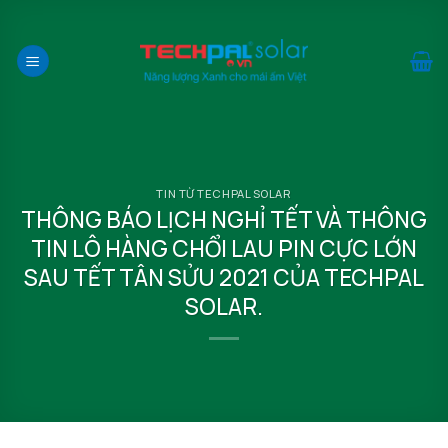
Bỏ
qua
nội
dung
TIN TỪ TECHPAL SOLAR
THÔNG BÁO LỊCH NGHỈ TẾT VÀ THÔNG
TIN LÔ HÀNG CHỔI LAU PIN CỰC LỚN
SAU TẾT TÂN SỬU 2021 CỦA TECHPAL
SOLAR.