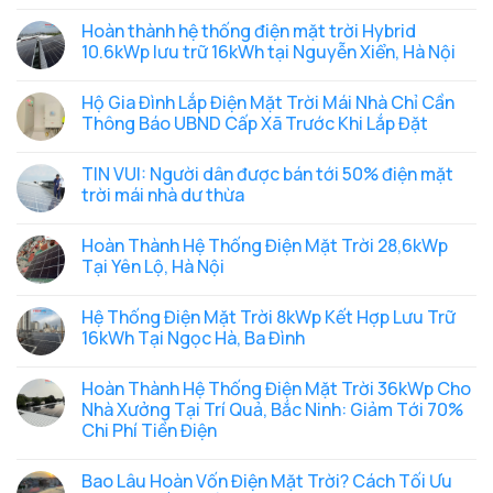
Không
có
Hoàn thành hệ thống điện mặt trời Hybrid
bình
luận
10.6kWp lưu trữ 16kWh tại Nguyễn Xiển, Hà Nội
ở
Hoàn
Không
thành
có
Hộ Gia Đình Lắp Điện Mặt Trời Mái Nhà Chỉ Cần
hệ
bình
thống
luận
Thông Báo UBND Cấp Xã Trước Khi Lắp Đặt
điện
ở
mặt
Hoàn
Không
trời
thành
có
TIN VUI: Người dân được bán tới 50% điện mặt
Hybrid
hệ
bình
16.8kWp
thống
luận
trời mái nhà dư thừa
lưu
điện
ở
trữ
mặt
Hộ
Không
32kWh
trời
Gia
có
Hoàn Thành Hệ Thống Điện Mặt Trời 28,6kWp
cho
Hybrid
Đình
bình
chung
10.6kWp
Lắp
luận
Tại Yên Lộ, Hà Nội
cư
lưu
Điện
ở
mini
trữ
Mặt
TIN
Không
tại
16kWh
Trời
VUI:
có
Hệ Thống Điện Mặt Trời 8kWp Kết Hợp Lưu Trữ
Chùa
tại
Mái
Người
bình
Láng,
Nguyễn
Nhà
dân
luận
16kWh Tại Ngọc Hà, Ba Đình
Hà
Xiển,
Chỉ
được
ở
Nội
Hà
Cần
bán
Hoàn
Không
Nội
Thông
tới
Thành
có
Hoàn Thành Hệ Thống Điện Mặt Trời 36kWp Cho
Báo
50%
Hệ
bình
UBND
điện
Thống
luận
Nhà Xưởng Tại Trí Quả, Bắc Ninh: Giảm Tới 70%
Cấp
mặt
Điện
ở
Chi Phí Tiền Điện
Xã
trời
Mặt
Hệ
Trước
mái
Trời
Thống
Không
Khi
nhà
28,6kWp
Điện
có
Lắp
dư
Tại
Mặt
Bao Lâu Hoàn Vốn Điện Mặt Trời? Cách Tối Ưu
bình
Đặt
thừa
Yên
Trời